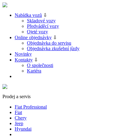
Nabídka vozů
⇩
Skladové vozy
Předváděcí vozy
Ojeté vozy
Online objednávky
⇩
Objednávka do servisu
Objednávka zkušební jízdy
Novinky
Kontakty
⇩
O společnosti
Kariéra
Prodej a servis
Fiat Professional
Fiat
Chery
Jeep
Hyundai