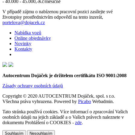
- 40.000 - 45.000,-Kč/měsíčně
V případě zájmu o nabízenou pracovní pozici zasílejte své
životopisy prostřednictvím odpovědí na tento inzerát,
portelova@dojacek.cz
Nabídka vozů
Online objednávky
Novinky
Kontakty
Autocentrum Dojáček je držitelem certifikátu ISO 9001:2008
Zásady ochrany osobních údajů
Copyright © 2020 AUTOCENTRUM Dojáček, spol. s r.o.
Všechna práva vyhrazena. Powered by
Picabo
Webadmin.
Tato stránka používá cookies. Více informací o zpracování Vašich
osobních údajů na jejich základě a o Vašich právech naleznete v
dokumentu Prohlášení o COOKIES -
zde
.
Souhlasím
Nesouhlasím