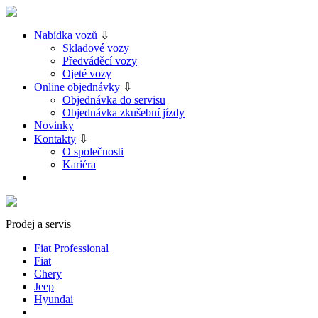
Nabídka vozů
⇩
Skladové vozy
Předváděcí vozy
Ojeté vozy
Online objednávky
⇩
Objednávka do servisu
Objednávka zkušební jízdy
Novinky
Kontakty
⇩
O společnosti
Kariéra
Prodej a servis
Fiat Professional
Fiat
Chery
Jeep
Hyundai