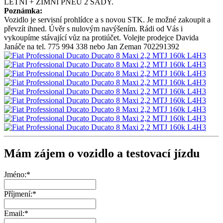
LETNÍ + ZIMNÍ PNEU 2 SADY.
Poznámka:
Vozidlo je servisní prohlídce a s novou STK. Je možné zakoupit a
převzít ihned. Úvěr s nulovým navýšením. Rádi od Vás i
vykoupíme stávající vůz na protiúčet. Volejte prodejce Davida
Janáče na tel. 775 994 338 nebo Jan Zeman 702291392
Mám zájem o vozidlo a testovací jízdu
Jméno:*
Příjmení:*
Email:*