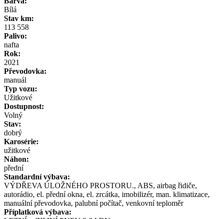
Barva:
Bílá
Stav km:
113 558
Palivo:
nafta
Rok:
2021
Převodovka:
manuál
Typ vozu:
Užitkové
Dostupnost:
Volný
Stav:
dobrý
Karosérie:
užitkové
Náhon:
přední
Standardní výbava:
VÝDŘEVA ÚLOŽNÉHO PROSTORU., ABS, airbag řidiče,
autorádio, el. přední okna, el. zrcátka, imobilizér, man. klimatizace,
manuální převodovka, palubní počítač, venkovní teploměr
Příplatková výbava: