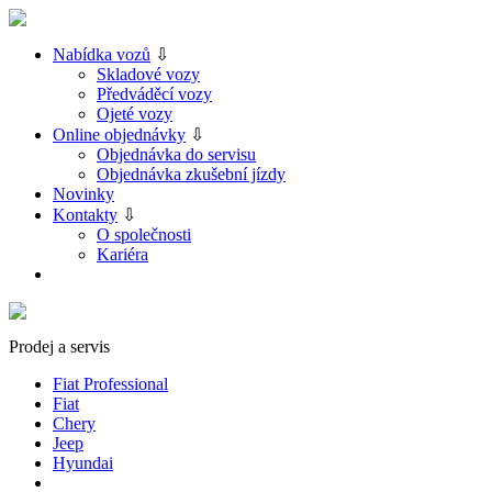
Nabídka vozů
⇩
Skladové vozy
Předváděcí vozy
Ojeté vozy
Online objednávky
⇩
Objednávka do servisu
Objednávka zkušební jízdy
Novinky
Kontakty
⇩
O společnosti
Kariéra
Prodej a servis
Fiat Professional
Fiat
Chery
Jeep
Hyundai