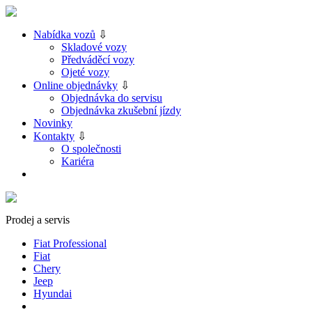
Nabídka vozů
⇩
Skladové vozy
Předváděcí vozy
Ojeté vozy
Online objednávky
⇩
Objednávka do servisu
Objednávka zkušební jízdy
Novinky
Kontakty
⇩
O společnosti
Kariéra
Prodej a servis
Fiat Professional
Fiat
Chery
Jeep
Hyundai