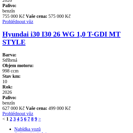
2026
Palivo:
benzín
755 000 Kč
Vaše cena:
575 000 Kč
Prohlédnout vůz
Hyundai i30 I30 26 WG 1,0 T-GDI MT
STYLE
Barva:
Stříbrná
Objem motoru:
998 ccm
Stav km:
10
Rok:
2026
Palivo:
benzín
627 000 Kč
Vaše cena:
499 000 Kč
Prohlédnout vůz
<
1
2
3
4
5
6
7
8
9
>
Nabídka vozů