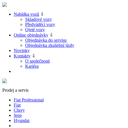
Nabídka vozů
⇩
Skladové vozy
Předváděcí vozy
Ojeté vozy
Online objednávky
⇩
Objednávka do servisu
Objednávka zkušební jízdy
Novinky
Kontakty
⇩
O společnosti
Kariéra
Prodej a servis
Fiat Professional
Fiat
Chery
Jeep
Hyundai