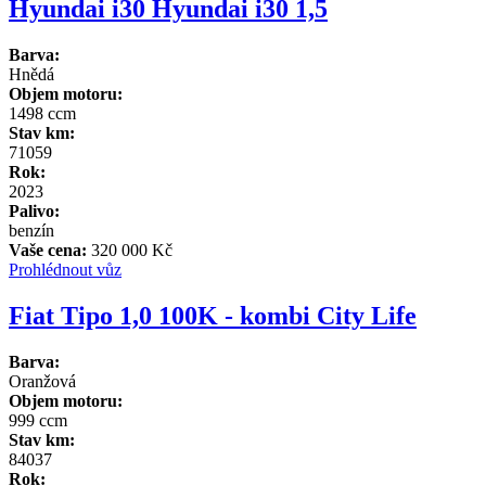
Hyundai i30 Hyundai i30 1,5
Barva:
Hnědá
Objem motoru:
1498 ccm
Stav km:
71059
Rok:
2023
Palivo:
benzín
Vaše cena:
320 000 Kč
Prohlédnout vůz
Fiat Tipo 1,0 100K - kombi City Life
Barva:
Oranžová
Objem motoru:
999 ccm
Stav km:
84037
Rok: