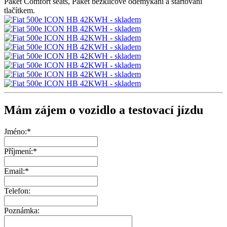
Paket Comfort seats, Paket bezklíčové odemykání a startování
tlačítkem.
Mám zájem o vozidlo a testovací jízdu
Jméno:*
Příjmení:*
Email:*
Telefon:
Poznámka: