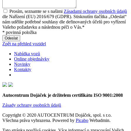
Prosím, seznamte se s našimi
Zásadami ochrany osobních údajů
dle Nařízení (EU) 2016/679 (GDPR). Stisknutím tlačítka „Odeslat“
nám udělíte potřebné souhlasy dle definovaných účelů pro vyřízení
Vašeho požadavku a následnou péči o Vás.*
* povinná položka
Zpět na přehled vozidel
Nabídka vozů
Online objednávky
Novinky
Kontakty
Autocentrum Dojáček je držitelem certifikátu ISO 9001:2008
Zásady ochrany osobních údajů
Copyright © 2020 AUTOCENTRUM Dojáček, spol. s r.o.
Všechna práva vyhrazena. Powered by
Picabo
Webadmin.
Tato stránka používá cookies. Více informací o zpracování Vašich