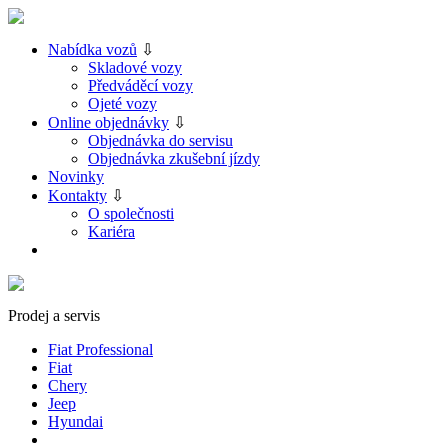
Nabídka vozů
⇩
Skladové vozy
Předváděcí vozy
Ojeté vozy
Online objednávky
⇩
Objednávka do servisu
Objednávka zkušební jízdy
Novinky
Kontakty
⇩
O společnosti
Kariéra
Prodej a servis
Fiat Professional
Fiat
Chery
Jeep
Hyundai