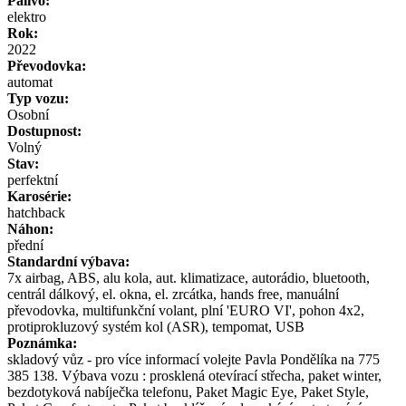
Palivo:
elektro
Rok:
2022
Převodovka:
automat
Typ vozu:
Osobní
Dostupnost:
Volný
Stav:
perfektní
Karosérie:
hatchback
Náhon:
přední
Standardní výbava:
7x airbag, ABS, alu kola, aut. klimatizace, autorádio, bluetooth,
centrál dálkový, el. okna, el. zrcátka, hands free, manuální
převodovka, multifunkční volant, plní 'EURO VI', pohon 4x2,
protiprokluzový systém kol (ASR), tempomat, USB
Poznámka:
skladový vůz - pro více informací volejte Pavla Pondělíka na 775
385 138. Výbava vozu : prosklená otevírací střecha, paket winter,
bezdotyková nabíječka telefonu, Paket Magic Eye, Paket Style,