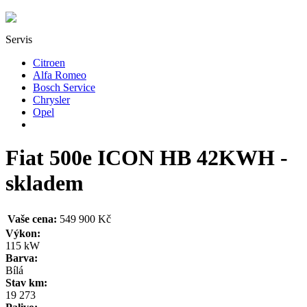
Servis
Citroen
Alfa Romeo
Bosch Service
Chrysler
Opel
Fiat 500e ICON HB 42KWH -
skladem
Vaše cena:
549 900 Kč
Výkon:
115 kW
Barva:
Bílá
Stav km:
19 273