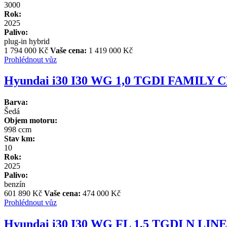
3000
Rok:
2025
Palivo:
plug-in hybrid
1 794 000 Kč
Vaše cena:
1 419 000 Kč
Prohlédnout vůz
Hyundai i30 I30 WG 1,0 TGDI FAMILY
Barva:
Šedá
Objem motoru:
998 ccm
Stav km:
10
Rok:
2025
Palivo:
benzín
601 890 Kč
Vaše cena:
474 000 Kč
Prohlédnout vůz
Hyundai i30 I30 WG FL 1,5 TGDI N LI