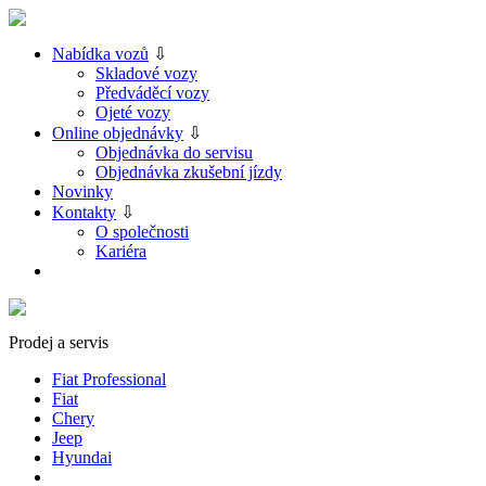
Nabídka vozů
⇩
Skladové vozy
Předváděcí vozy
Ojeté vozy
Online objednávky
⇩
Objednávka do servisu
Objednávka zkušební jízdy
Novinky
Kontakty
⇩
O společnosti
Kariéra
Prodej a servis
Fiat Professional
Fiat
Chery
Jeep
Hyundai