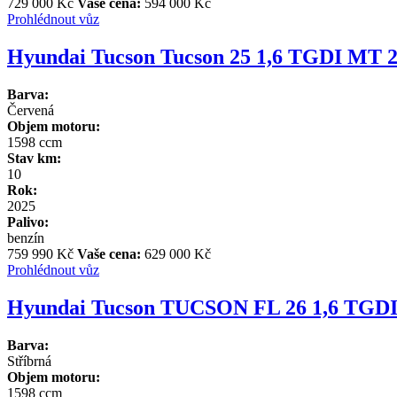
729 000 Kč
Vaše cena:
594 000 Kč
Prohlédnout vůz
Hyundai Tucson Tucson 25 1,6 TGDI M
Barva:
Červená
Objem motoru:
1598 ccm
Stav km:
10
Rok:
2025
Palivo:
benzín
759 990 Kč
Vaše cena:
629 000 Kč
Prohlédnout vůz
Hyundai Tucson TUCSON FL 26 1,6 TG
Barva:
Stříbrná
Objem motoru:
1598 ccm