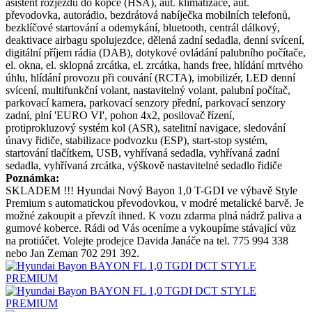
asistent rozjezdu do kopce (HSA), aut. klimatizace, aut.
převodovka, autorádio, bezdrátová nabíječka mobilních telefonů,
bezklíčové startování a odemykání, bluetooth, centrál dálkový,
deaktivace airbagu spolujezdce, dělená zadní sedadla, denní svícení,
digitální příjem rádia (DAB), dotykové ovládání palubního počítače,
el. okna, el. sklopná zrcátka, el. zrcátka, hands free, hlídání mrtvého
úhlu, hlídání provozu při couvání (RCTA), imobilizér, LED denní
svícení, multifunkční volant, nastavitelný volant, palubní počítač,
parkovací kamera, parkovací senzory přední, parkovací senzory
zadní, plní 'EURO VI', pohon 4x2, posilovač řízení,
protiprokluzový systém kol (ASR), satelitní navigace, sledování
únavy řidiče, stabilizace podvozku (ESP), start-stop systém,
startování tlačítkem, USB, vyhřívaná sedadla, vyhřívaná zadní
sedadla, vyhřívaná zrcátka, výškově nastavitelné sedadlo řidiče
Poznámka:
SKLADEM !!! Hyundai Nový Bayon 1,0 T-GDI ve výbavě Style
Premium s automatickou převodovkou, v modré metalické barvě. Je
možné zakoupit a převzít ihned. K vozu zdarma plná nádrž paliva a
gumové koberce. Rádi od Vás oceníme a vykoupíme stávající vůz
na protiúčet. Volejte prodejce Davida Janáče na tel. 775 994 338
nebo Jan Zeman 702 291 392.