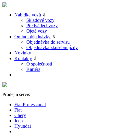
Nabídka vozů
⇩
Skladové vozy
Předváděcí vozy
Ojeté vozy
Online objednávky
⇩
Objednávka do servisu
Objednávka zkušební jízdy
Novinky
Kontakty
⇩
O společnosti
Kariéra
Prodej a servis
Fiat Professional
Fiat
Chery
Jeep
Hyundai