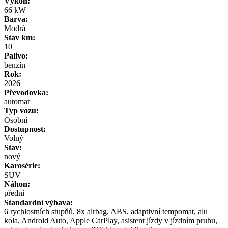
Výkon:
66 kW
Barva:
Modrá
Stav km:
10
Palivo:
benzín
Rok:
2026
Převodovka:
automat
Typ vozu:
Osobní
Dostupnost:
Volný
Stav:
nový
Karosérie:
SUV
Náhon:
přední
Standardní výbava:
6 rychlostních stupňů, 8x airbag, ABS, adaptivní tempomat, alu
kola, Android Auto, Apple CarPlay, asistent jízdy v jízdním pruhu,