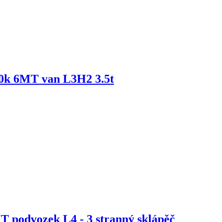
80k 6MT van L3H2 3.5t
T podvozek L4 - 3 stranný sklápěč