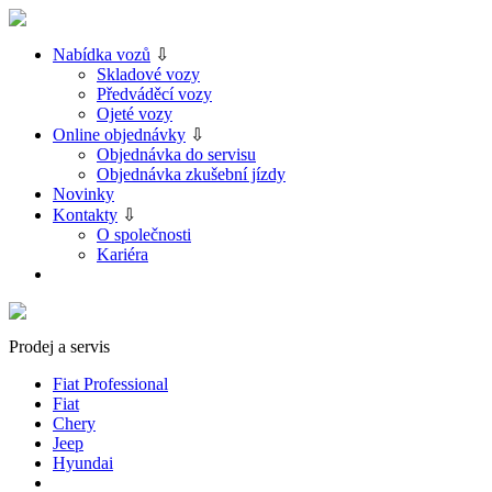
Nabídka vozů
⇩
Skladové vozy
Předváděcí vozy
Ojeté vozy
Online objednávky
⇩
Objednávka do servisu
Objednávka zkušební jízdy
Novinky
Kontakty
⇩
O společnosti
Kariéra
Prodej a servis
Fiat Professional
Fiat
Chery
Jeep
Hyundai