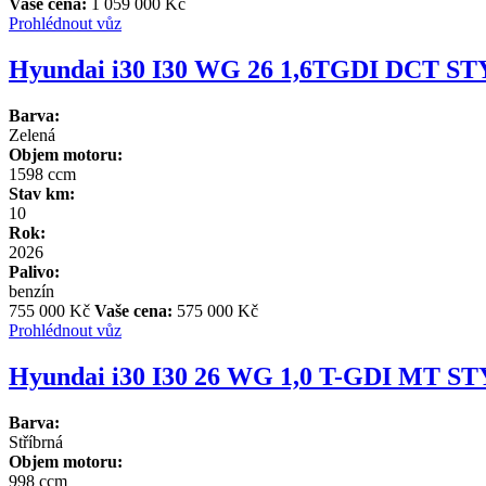
Vaše cena:
1 059 000 Kč
Prohlédnout vůz
Hyundai i30 I30 WG 26 1,6TGDI DCT S
Barva:
Zelená
Objem motoru:
1598 ccm
Stav km:
10
Rok:
2026
Palivo:
benzín
755 000 Kč
Vaše cena:
575 000 Kč
Prohlédnout vůz
Hyundai i30 I30 26 WG 1,0 T-GDI MT S
Barva:
Stříbrná
Objem motoru:
998 ccm