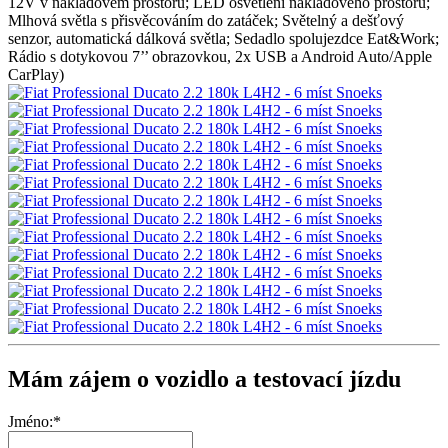
12V v nákladovém prostoru; LED osvětlení nákladového prostoru;
Mlhová světla s přisvěcováním do zatáček; Světelný a dešťový
senzor, automatická dálková světla; Sedadlo spolujezdce Eat&Work;
Rádio s dotykovou 7’’ obrazovkou, 2x USB a Android Auto/Apple
CarPlay)
Mám zájem o vozidlo a testovací jízdu
Jméno:*