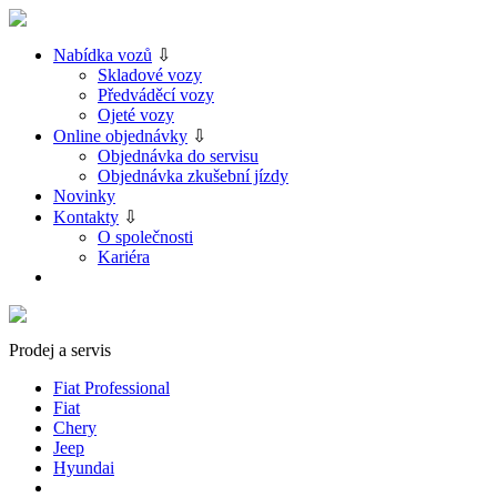
Nabídka vozů
⇩
Skladové vozy
Předváděcí vozy
Ojeté vozy
Online objednávky
⇩
Objednávka do servisu
Objednávka zkušební jízdy
Novinky
Kontakty
⇩
O společnosti
Kariéra
Prodej a servis
Fiat Professional
Fiat
Chery
Jeep
Hyundai