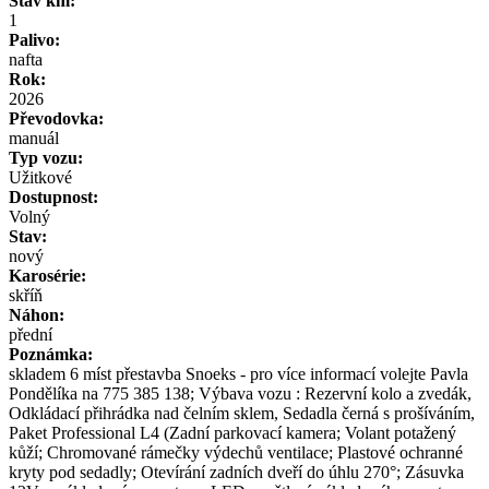
Stav km:
1
Palivo:
nafta
Rok:
2026
Převodovka:
manuál
Typ vozu:
Užitkové
Dostupnost:
Volný
Stav:
nový
Karosérie:
skříň
Náhon:
přední
Poznámka:
skladem 6 míst přestavba Snoeks - pro více informací volejte Pavla
Pondělíka na 775 385 138; Výbava vozu : Rezervní kolo a zvedák,
Odkládací přihrádka nad čelním sklem, Sedadla černá s prošíváním,
Paket Professional L4 (Zadní parkovací kamera; Volant potažený
kůží; Chromované rámečky výdechů ventilace; Plastové ochranné
kryty pod sedadly; Otevírání zadních dveří do úhlu 270°; Zásuvka