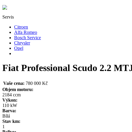
Servis
Citroen
Alfa Romeo
Bosch Service
Chrysler
Opel
Fiat Professional Scudo 2.2 M
Vaše cena:
780 000 Kč
Objem motoru:
2184 ccm
Výkon:
110 kW
Barva:
Bílá
Stav km:
1
Palivo: