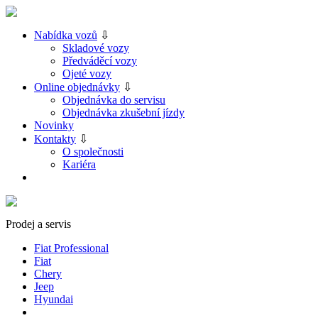
Nabídka vozů
⇩
Skladové vozy
Předváděcí vozy
Ojeté vozy
Online objednávky
⇩
Objednávka do servisu
Objednávka zkušební jízdy
Novinky
Kontakty
⇩
O společnosti
Kariéra
Prodej a servis
Fiat Professional
Fiat
Chery
Jeep
Hyundai