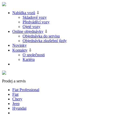
Nabídka vozů
⇩
Skladové vozy
Předváděcí vozy
Ojeté vozy
Online objednávky
⇩
Objednávka do servisu
Objednávka zkušební jízdy
Novinky
Kontakty
⇩
O společnosti
Kariéra
Prodej a servis
Fiat Professional
Fiat
Chery
Jeep
Hyundai