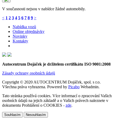
V současnosti nejsou v nabídce žádné automobily.
<
1
2
3
4
5
6
7
8
9
>
Nabídka vozů
Online objednávky
Novinky
Kontakty
Autocentrum Dojáček je držitelem certifikátu ISO 9001:2008
Zásady ochrany osobních údajů
Copyright © 2020 AUTOCENTRUM Dojáček, spol. s r.o.
Všechna práva vyhrazena. Powered by
Picabo
Webadmin.
Tato stránka používá cookies. Více informací o zpracování Vašich
osobních údajů na jejich základě a o Vašich právech naleznete v
dokumentu Prohlášení o COOKIES -
zde
.
Souhlasím
Nesouhlasím