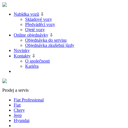
Nabídka vozů
⇩
Skladové vozy
Předváděcí vozy
Ojeté vozy
Online objednávky
⇩
Objednávka do servisu
Objednávka zkušební jízdy
Novinky
Kontakty
⇩
O společnosti
Kariéra
Prodej a servis
Fiat Professional
Fiat
Chery
Jeep
Hyundai